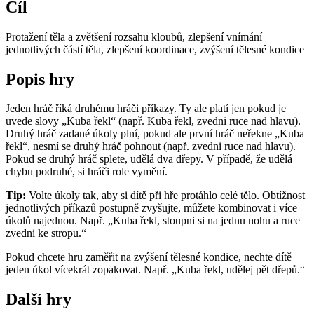
Cíl
Protažení těla a zvětšení rozsahu kloubů, zlepšení vnímání
jednotlivých částí těla, zlepšení koordinace, zvýšení tělesné kondice
Popis hry
Jeden hráč říká druhému hráči příkazy. Ty ale platí jen pokud je
uvede slovy „Kuba řekl“ (např. Kuba řekl, zvedni ruce nad hlavu).
Druhý hráč zadané úkoly plní, pokud ale první hráč neřekne „Kuba
řekl“, nesmí se druhý hráč pohnout (např. zvedni ruce nad hlavu).
Pokud se druhý hráč splete, udělá dva dřepy. V případě, že udělá
chybu podruhé, si hráči role vymění.
Tip:
Volte úkoly tak, aby si dítě při hře protáhlo celé tělo. Obtížnost
jednotlivých příkazů postupně zvyšujte, můžete kombinovat i více
úkolů najednou. Např. „Kuba řekl, stoupni si na jednu nohu a ruce
zvedni ke stropu.“
Pokud chcete hru zaměřit na zvýšení tělesné kondice, nechte dítě
jeden úkol vícekrát zopakovat. Např. „Kuba řekl, udělej pět dřepů.“
Další hry