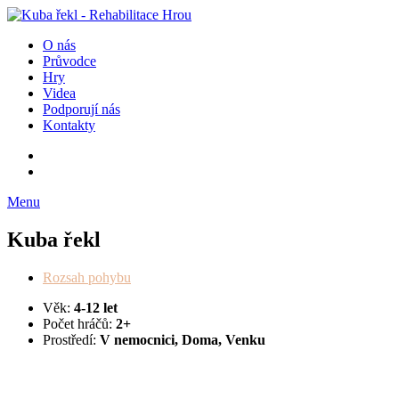
O nás
Průvodce
Hry
Videa
Podporují nás
Kontakty
Menu
Kuba řekl
Rozsah pohybu
Věk:
4-12 let
Počet hráčů:
2+
Prostředí:
V nemocnici, Doma, Venku