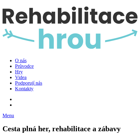
O nás
Průvodce
Hry
Videa
Podporují nás
Kontakty
Menu
Cesta plná her, rehabilitace a zábavy