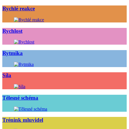
Rychlé reakce
Rychlost
Rytmika
Síla
Tělesné schéma
Trénink mluvidel