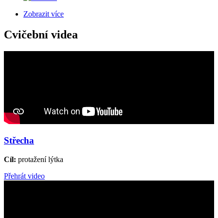
Zobrazit více
Cvičební videa
Střecha
Cíl:
protažení lýtka
Přehrát video