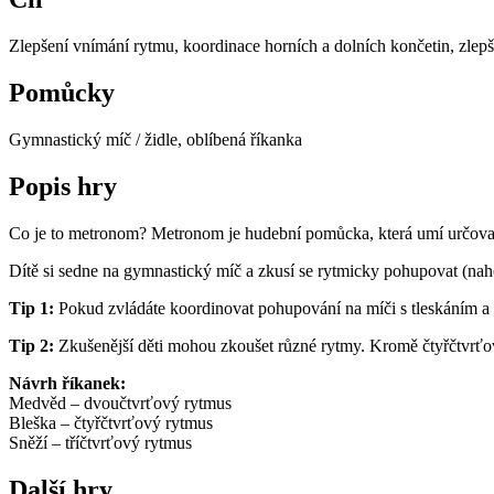
Zlepšení vnímání rytmu, koordinace horních a dolních končetin, zlepše
Pomůcky
Gymnastický míč / židle, oblíbená říkanka
Popis hry
Co je to metronom? Metronom je hudební pomůcka, která umí určovat
Dítě si sedne na gymnastický míč a zkusí se rytmicky pohupovat (naho
Tip 1:
Pokud zvládáte koordinovat pohupování na míči s tleskáním a 
Tip 2:
Zkušenější děti mohou zkoušet různé rytmy. Kromě čtyřčtvrťov
Návrh říkanek:
Medvěd – dvoučtvrťový rytmus
Bleška – čtyřčtvrťový rytmus
Sněží – tříčtvrťový rytmus
Další hry