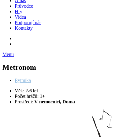
O nás
Průvodce
Hry
Videa
Podporují nás
Kontakty
Menu
Metronom
Rytmika
Věk:
2-6 let
Počet hráčů:
1+
Prostředí:
V nemocnici, Doma