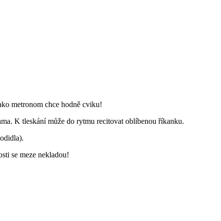
 jako metronom chce hodně cviku!
ama. K tleskání může do rytmu recitovat oblíbenou říkanku.
odidla).
osti se meze nekladou!