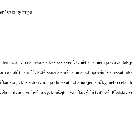
ní stability trupu
 tempo a rytmus přesně a bez zastavení. Umět s rytmem pracovat tak
ru a dolů) na míči. Poté zkusí stejný rytmus pohupování vytleskat ruk
říkankou, zkuste do rytmu podupávat nohama (jen špičky, nebo celá ch
ého a dvoučtvrťového vyzkoušejte i valčíkový tříčtvrťový. Představiv