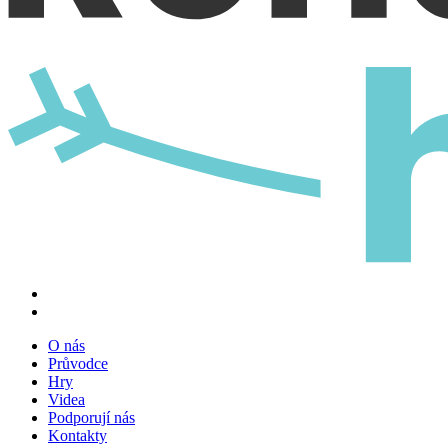
O nás
Průvodce
Hry
Videa
Podporují nás
Kontakty